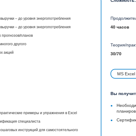
Сложность
Продолжител
 выручки – до уровня энергопотребления
40 часов
 выручки – до уровня энергопотребления
 прогнозов/планов
многого другого
Теория/прак
х акций
30/70
MS Excel
Вы получит
•
Необходи
планиров
практические примеры и упражнения в Excel
•
Сертифика
тификация специалиста
пошаговых инструкций для самостоятельного