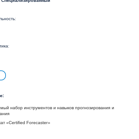
: Специализированный
ьность:
тика:
е:
мый набор инструментов и навыков прогнозирования и
ания
т «Certified Forecaster»