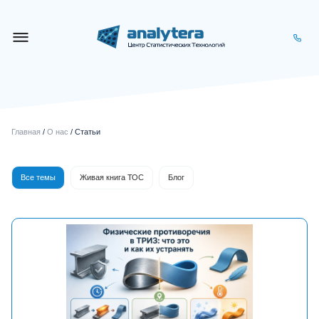
Главная
/
О нас
/ Статьи
Все темы
Живая книга ТОС
Блог