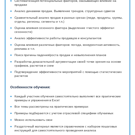
•
Систематизация потенциальных факторов, оказывающих влияние на
продажи
•
Анализ динамики продаж. Выявление трендов, структурных сдвигов
•
Сравнительный анализ продаж в разных срезах (люди, продукты, группы,
отделы, регионы, сегменты и т.п.)
•
Оценка влияния сезонного фактора (выделение «чистого эффекта»
сезонности)
•
Анализ эффективности работы продавцов и консультантов
•
Оценка влияния различных факторов: погода, конкурентная активность,
реклама и т.п.
•
Поиск причины падения/роста продаж и невыполнения планов
•
Разработка доказательной аргументации своей точки зрения на основе
графиков, расчетов и схем
•
Подтверждение эффективности мероприятий с помощью статистических
расчетов
Особенности обучения:
•
Каждый участник обучения самостоятельно выполняет все практические
примеры и упражнения в Excel
•
Все темы рассмотрены на практических примерах
•
Примеры подбираются с учетом отраслевой специфики обучаемых
•
Можно использовать свои
•
Раздаточный материал является справочником с набором пошаговых
инструкций для самостоятельного проведения анализа