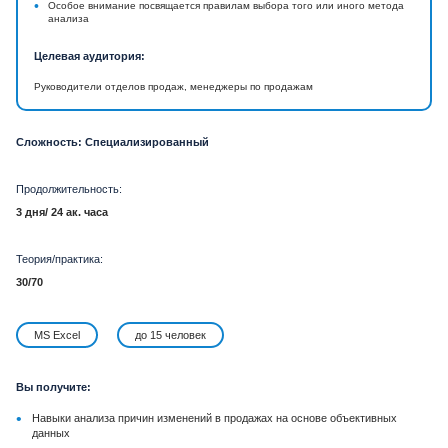
•
Особое внимание посвящается правилам выбора того или иного метода
анализа
Целевая аудитория:
Руководители отделов продаж, менеджеры по продажам
Сложность: Специализированный
Продолжительность:
3 дня/ 24 ак. часа
Теория/практика:
30/70
MS Excel
до 15 человек
Вы получите:
•
Навыки анализа причин изменений в продажах на основе объективных
данных