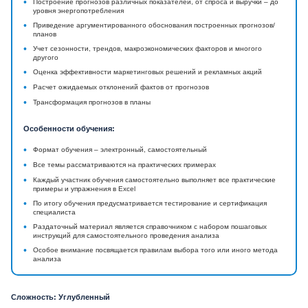
•
Построение прогнозов различных показателей, от спроса и выручки – до
уровня энергопотребления
•
Приведение аргументированного обоснования построенных прогнозов/
планов
•
Учет сезонности, трендов, макроэкономических факторов и многого
другого
•
Оценка эффективности маркетинговых решений и рекламных акций
•
Расчет ожидаемых отклонений фактов от прогнозов
•
Трансформация прогнозов в планы
Особенности обучения:
•
Формат обучения – электронный, самостоятельный
•
Все темы рассматриваются на практических примерах
•
Каждый участник обучения самостоятельно выполняет все практические
примеры и упражнения в Excel
•
По итогу обучения предусматривается тестирование и сертификация
специалиста
•
Раздаточный материал является справочником с набором пошаговых
инструкций для самостоятельного проведения анализа
•
Особое внимание посвящается правилам выбора того или иного метода
анализа
Сложность: Углубленный