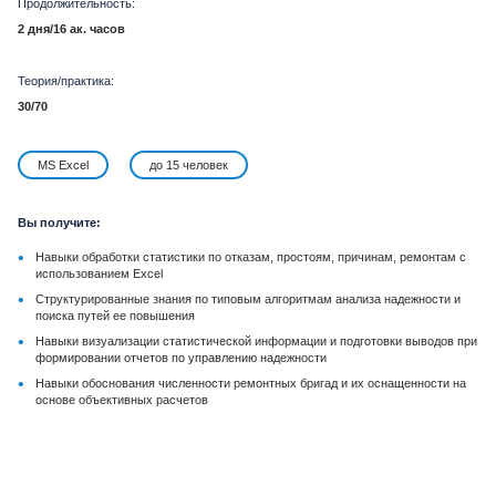
Продолжительность:
2 дня/16 ак. часов
Теория/практика:
30/70
MS Excel
до 15 человек
Вы получите:
•
Навыки обработки статистики по отказам, простоям, причинам, ремонтам с
использованием Excel
•
Структурированные знания по типовым алгоритмам анализа надежности и
поиска путей ее повышения
•
Навыки визуализации статистической информации и подготовки выводов при
формировании отчетов по управлению надежности
•
Навыки обоснования численности ремонтных бригад и их оснащенности на
основе объективных расчетов