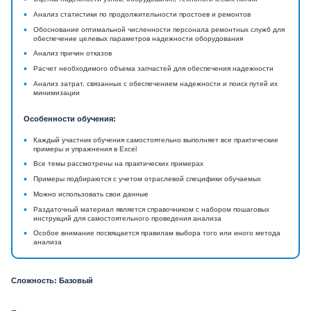
•
Анализ статистики по продолжительности простоев и ремонтов
•
Обоснование оптимальной численности персонала ремонтных служб для
обеспечение целевых параметров надежности оборудования
•
Анализ причин отказов
•
Расчет необходимого объема запчастей для обеспечения надежности
•
Анализ затрат, связанных с обеспечением надежности и поиск путей их
минимизации
Особенности обучения:
•
Каждый участник обучения самостоятельно выполняет все практические
примеры и упражнения в Excel
•
Все темы рассмотрены на практических примерах
•
Примеры подбираются с учетом отраслевой специфики обучаемых
•
Можно использовать свои данные
•
Раздаточный материал является справочником с набором пошаговых
инструкций для самостоятельного проведения анализа
•
Особое внимание посвящается правилам выбора того или иного метода
анализа
Сложность: Базовый