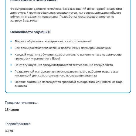
Формирование единого комплекса базовых знаний инженерной аналитики
для группы / групп профильных специалистов, как основы для дальнейшего
обучения и развития персонала. Разработка курса осуществляется по
запросу Заказчика
Особенности обучения:
•
Формат обучения – электронный, самостоятельный
•
Все темы рассматриваются на практических примерах Заказчика
•
Каждый участник обучения самостоятельно выполняет все практические
примеры и упражнения в Excel
•
По итогу обучения предусматривается тестирование специалиста
•
Раздаточный материал является справочником с набором пошаговых
инструкций для самостоятельного проведения анализа
•
Особое внимание посвящается правилам выбора того или иного метода
анализа
Продолжительность:
18 часов
Теория/практика:
30/70