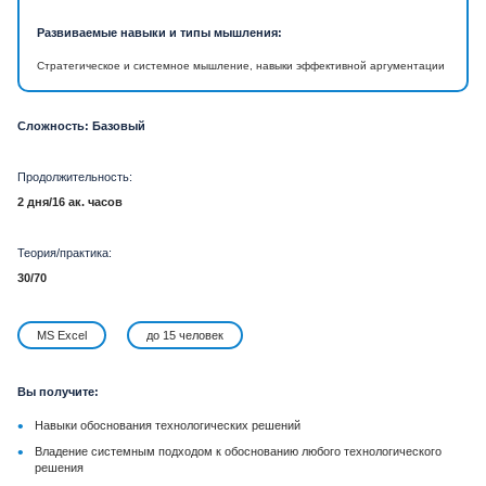
Развиваемые навыки и типы мышления:
Стратегическое и системное мышление, навыки эффективной аргументации
Сложность: Базовый
Продолжительность:
2 дня/16 ак. часов
Теория/практика:
30/70
MS Excel
до 15 человек
Вы получите:
•
Навыки обоснования технологических решений
•
Владение системным подходом к обоснованию любого технологического
решения