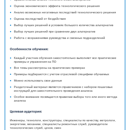
•
Оценка экономического эффекта технологического решения
•
Анализ возможных негативных последствий технологического решения
•
Оценка последствий от бездействия
•
Выбор лучших решений в условиях большого количества альтернатив
•
Выбор лучших решений при сравнении двух альтернатив
•
Работа с возражениями руководства и смежных подразделений
Особенности обучения:
•
Каждый участник обучения самостоятельно выполняет все практические
примеры и упражнения на ПО
•
Все темы рассмотрены на практических примерах
•
Примеры подбираются с учетом отраслевой специфики обучаемых
•
Можно использовать свои данные
•
Раздаточный материал является справочником с набором пошаговых
инструкций для самостоятельного проведения анализа
•
Особое внимание посвящается правилам выбора того или иного метода
анализа
Целевая аудитория:
Инженеры, технологи, конструкторы, специалисты по качеству, метрологи,
энергетики, механики, специалисты ремонтных служб, руководители
технологических служб, цехов, смен