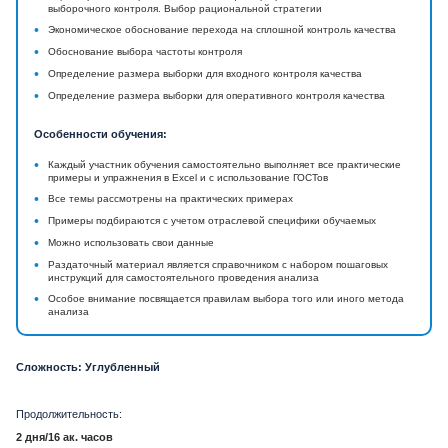
выборочного контроля. Выбор рациональной стратегии
•
Экономическое обоснование перехода на сплошной контроль качества
•
Обоснование выбора частоты контроля
•
Определение размера выборки для входного контроля качества
•
Определение размера выборки для оперативного контроля качества
Особенности обучения:
•
Каждый участник обучения самостоятельно выполняет все практические
примеры и упражнения в Excel и с использование ГОСТов
•
Все темы рассмотрены на практических примерах
•
Примеры подбираются с учетом отраслевой специфики обучаемых
•
Можно использовать свои данные
•
Раздаточный материал является справочником с набором пошаговых
инструкций для самостоятельного проведения анализа
•
Особое внимание посвящается правилам выбора того или иного метода
анализа
Сложность: Углубленный
Продолжительность:
2 дня/16 ак. часов