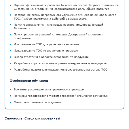
•
Оценка эффективности развития бизнеса на основе Теории Ограничения
Систем. Поиск ограничения, сдерживающего дальнейшее развитие
•
Построение схемы непрерывного улучшения бизнеса на основе 5 шагов
ТОС. Разбор практических действий в рамках схемы
•
Поиск корневых причин с помощью построения Дерева Текущей
Реальности
•
Поиск прорывных решений с помощью Диаграммы Разрешения
Конфликтов
•
Использование ТОС для управления запасами
•
Использование ТОС по управлению проектами
•
Выбор стратегии в области ассортимента продукции
•
Разработка стратегии и неоспоримых конкурентных преимуществ
•
Разработка правил для управления производством на основе ТОС
Особенности обучения:
•
Все темы рассмотрены на практических примерах
•
Примеры подбираются с учетом отраслевой специфики обучаемых
•
Можно использовать свои данные
Сложность: Специализированный