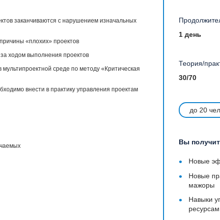
Продолжител
ектов заканчиваются с нарушением изначальных
1 день
 причины «плохих» проектов
 за ходом выполнения проектов
Теория/прак
в мультипроектной среде по методу «Критическая
30/70
ходимо внести в практику управления проектам
до 20 че
Вы получит
учаемых
•
Новые эф
•
Новые пр
мажоры
•
Навыки у
ресурсам