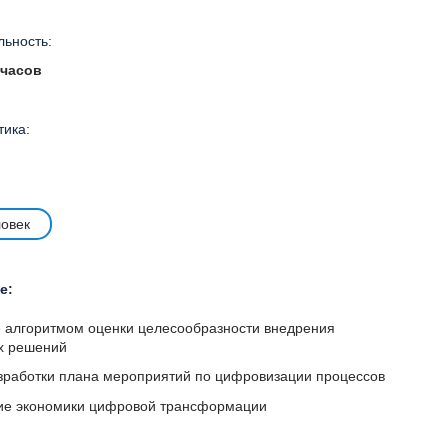
ьность:
 часов
тика:
ловек
е:
 алгоритмом оценки целесообразности внедрения
х решений
зработки плана мероприятий по цифровизации процессов
е экономики цифровой трансформации