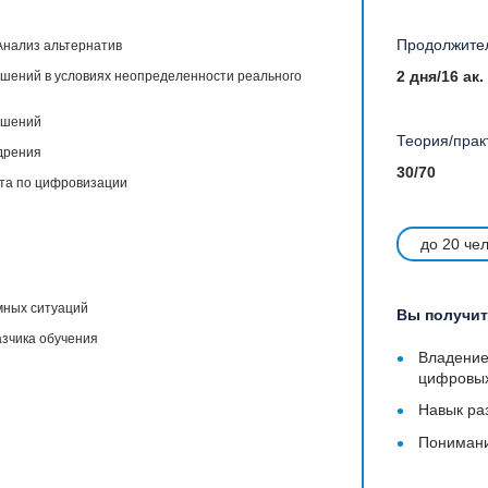
Продолжител
Анализ альтернатив
2 дня/16 ак.
ешений в условиях неопределенности реального
ешений
Теория/прак
едрения
30/70
кта по цифровизации
до 20 че
мных ситуаций
Вы получит
азчика обучения
•
Владение
цифровы
•
Навык ра
•
Понимани