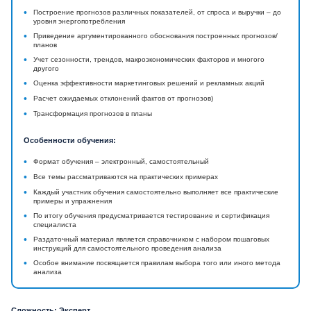
•
Построение прогнозов различных показателей, от спроса и выручки – до
уровня энергопотребления
•
Приведение аргументированного обоснования построенных прогнозов/
планов
•
Учет сезонности, трендов, макроэкономических факторов и многого
другого
•
Оценка эффективности маркетинговых решений и рекламных акций
•
Расчет ожидаемых отклонений фактов от прогнозов)
•
Трансформация прогнозов в планы
Особенности обучения:
•
Формат обучения – электронный, самостоятельный
•
Все темы рассматриваются на практических примерах
•
Каждый участник обучения самостоятельно выполняет все практические
примеры и упражнения
•
По итогу обучения предусматривается тестирование и сертификация
специалиста
•
Раздаточный материал является справочником с набором пошаговых
инструкций для самостоятельного проведения анализа
•
Особое внимание посвящается правилам выбора того или иного метода
анализа
Сложность: Эксперт