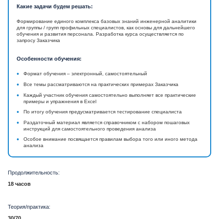
Какие задачи будем решать:
Формирование единого комплекса базовых знаний инженерной аналитики
для группы / групп профильных специалистов, как основы для дальнейшего
обучения и развития персонала. Разработка курса осуществляется по
запросу Заказчика
Особенности обучения:
•
Формат обучения – электронный, самостоятельный
•
Все темы рассматриваются на практических примерах Заказчика
•
Каждый участник обучения самостоятельно выполняет все практические
примеры и упражнения в Excel
•
По итогу обучения предусматривается тестирование специалиста
•
Раздаточный материал является справочником с набором пошаговых
инструкций для самостоятельного проведения анализа
•
Особое внимание посвящается правилам выбора того или иного метода
анализа
Продолжительность:
18 часов
Теория/практика:
30/70