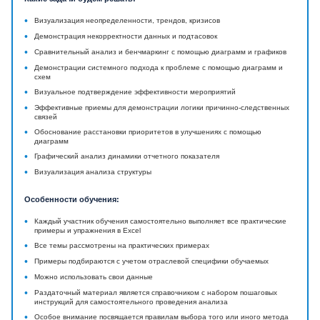
•
Визуализация неопределенности, трендов, кризисов
•
Демонстрация некорректности данных и подтасовок
•
Сравнительный анализ и бенчмаркинг с помощью диаграмм и графиков
•
Демонстрации системного подхода к проблеме с помощью диаграмм и
схем
•
Визуальное подтверждение эффективности мероприятий
•
Эффективные приемы для демонстрации логики причинно-следственных
связей
•
Обоснование расстановки приоритетов в улучшениях с помощью
диаграмм
•
Графический анализ динамики отчетного показателя
•
Визуализация анализа структуры
Особенности обучения:
•
Каждый участник обучения самостоятельно выполняет все практические
примеры и упражнения в Excel
•
Все темы рассмотрены на практических примерах
•
Примеры подбираются с учетом отраслевой специфики обучаемых
•
Можно использовать свои данные
•
Раздаточный материал является справочником с набором пошаговых
инструкций для самостоятельного проведения анализа
•
Особое внимание посвящается правилам выбора того или иного метода