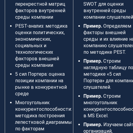
перекрестной матриц
SWOT для оценки
факторов внутренней
внутренней среды
среды компании
компании слушателей
PEST-анализ: методика
Пример.
Определяем
оценки политических,
факторы внешней
экономических,
среды и их влияние н
социальных и
компанию слушателе
технологических
по методике PEST.
факторов внешней
Пример.
Строим
среды компании
наглядную таблицу п
5 сил Портера: оценка
методике «5 сил
позиции компании на
Портера» для компан
рынке в конкурентной
слушателей.
среде
Пример.
Строим
Многоугольник
многоугольник
конкурентоспособности:
конкурентоспособно
методика построения
в MS Excel.
лепестковой диаграммы
Пример.
Изучаем сай
по факторам
организаций,