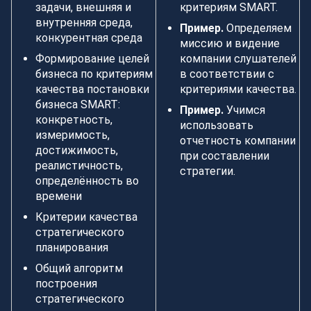
задачи, внешняя и
критериям SMART.
внутренняя среда,
Пример.
Определяем
конкурентная среда
миссию и видение
Формирование целей
компании слушателей
бизнеса по критериям
в соответствии с
качества постановки
критериями качества.
бизнеса SMART:
Пример.
Учимся
конкретность,
использовать
измеримость,
отчетность компании
достижимость,
при составлении
реалистичность,
стратегии.
определённость во
времени
Критерии качества
стратегического
планирования
Общий алгоритм
построения
стратегического