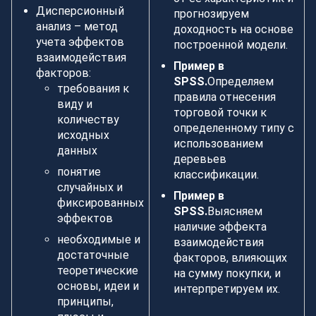
Дисперсионный
прогнозируем
анализ – метод
доходность на основе
учета эффектов
построенной модели.
взаимодействия
Пример в
факторов:
SPSS.
Определяем
требования к
правила отнесения
виду и
торговой точки к
количеству
определенному типу с
исходных
использованием
данных
деревьев
понятие
классификации.
случайных и
Пример в
фиксированных
SPSS.
Выясняем
эффектов
наличие эффекта
необходимые и
взаимодействия
достаточные
факторов, влияющих
теоретические
на сумму покупки, и
основы, идеи и
интерпретируем их.
принципы,