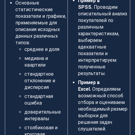
Пример в
Основные
SPSS.
Проводим
статистические
описательный анализ
показатели и графики,
покупателей по
применяемые для
различным
описания исходных
характеристикам,
данных различных
выбираем
типов:
адекватные
среднее и доля
показатели и
медиана и
интерпретируем
квартили
полученные
результаты.
стандартное
отклонение и
Пример в
дисперсия
Excel.
Определяем
возможный способ
стандартная
отбора и оцениваем
ошибка
необходимый размер
доверительные
выборки для
интервалы
решения задач
столбиковая и
слушателей.
круговая