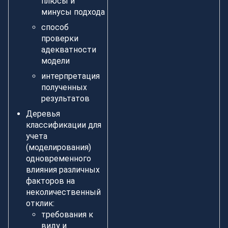
плюсы и
минусы подхода
способ
проверки
адекватности
модели
интерпретация
полученных
результатов
Деревья
классификации для
учета
(моделирования)
одновременного
влияния различных
факторов на
неколичественный
отклик:
требования к
виду и