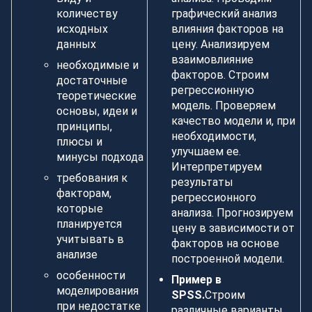
количеству
графический анализ
исходных
влияния факторов на
данных
цену. Анализируем
взаимовлияние
необходимые и
факторов. Строим
достаточные
регрессионную
теоретические
модель. Проверяем
основы, идеи и
качество модели и, при
принципы,
необходимости,
плюсы и
улучшаем ее.
минусы подхода
Интерпретируем
требования к
результаты
факторам,
регрессионного
которые
анализа. Прогнозируем
планируется
цену в зависимости от
учитывать в
факторов на основе
анализе
построенной модели.
особенности
Пример в
моделирования
SPSS.
Строим
при недостатке
различные варианты