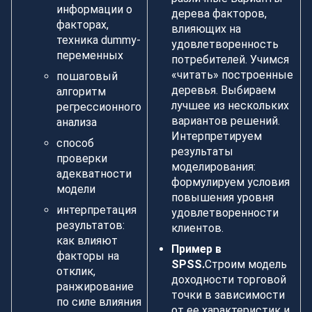
информации о
дерева факторов,
факторах,
влияющих на
техника dummy-
удовлетворенность
переменных
потребителей. Учимся
«читать» построенные
пошаговый
деревья. Выбираем
алгоритм
лучшее из нескольких
регрессионного
вариантов решений.
анализа
Интерпретируем
способ
результаты
проверки
моделирования:
адекватности
формулируем условия
модели
повышения уровня
интерпретация
удовлетворенности
результатов:
клиентов.
как влияют
Пример в
факторы на
SPSS.
Строим модель
отклик,
доходности торговой
ранжирование
точки в зависимости
по силе влияния
от ее характеристик и