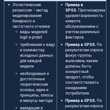
Логистическая
Пример в
регрессия – метод
SPSS.
Прогнозируем
моделирования
удовлетворенность
бинарного и
клиента
частотного отклика:
обслуживанием с
виды моделей:
учетом различных
logit и probit
факторов.
требования к виду
Пример в SPSS.
По
и количеству
результатам опроса
исходных данных
фокус-группы
для каждой
выясняем, каким
модели
должны быть
конкретный
необходимые и
продукт, чтобы
достаточные
соответствовать
теоретические
ожиданиям
основы, идеи и
потребителя.
принципы, плюсы
и минусы метода
Пример в SPSS.
По
результатам опроса
валидация и