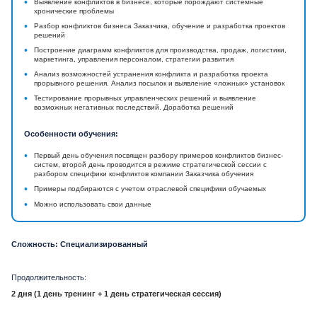
•
Выявление конфликтов в бизнесе, которые порождают системные
хронические проблемы
•
Разбор конфликтов бизнеса Заказчика, обучение и разработка проектов
решений
•
Построение диаграмм конфликтов для производства, продаж, логистики,
маркетинга, управления персоналом, стратегии развития
•
Анализ возможностей устранения конфликта и разработка проекта
прорывного решения. Анализ посылок и выявление «ложных» установок
•
Тестирование прорывных управленческих решений и выявление
возможных негативных последствий. Доработка решений
Особенности обучения:
•
Первый день обучения посвящен разбору примеров конфликтов бизнес-
систем, второй день проводится в режиме стратегической сессии с
разбором специфики конфликтов компании Заказчика обучения
•
Примеры подбираются с учетом отраслевой специфики обучаемых
•
Можно использовать свои данные
Сложность: Специализированный
Продолжительность:
2 дня (1 день тренинг + 1 день стратегическая сессия)