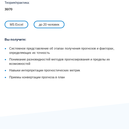
Теория/практика:
30/70
MS Excel
до 20 человек
Вы получите:
•
Системное представление об этапах получения прогнозов и факторах,
определяющих их точность
•
Понимание разновидностей методов прогнозирования и пределы их
возможностей
•
Навыки интерпретации прогностических метрик
•
Приемы конвертации прогноза в план