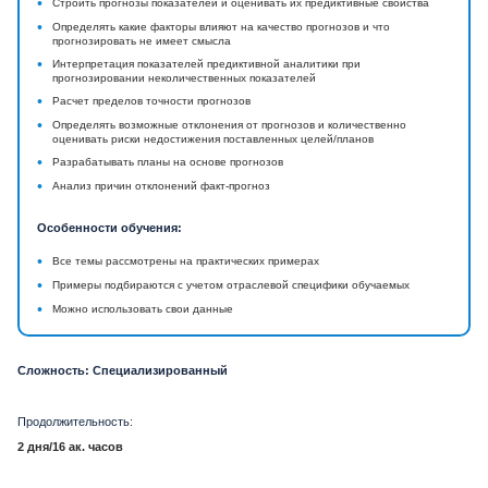
•
Строить прогнозы показателей и оценивать их предиктивные свойства
•
Определять какие факторы влияют на качество прогнозов и что
прогнозировать не имеет смысла
•
Интерпретация показателей предиктивной аналитики при
прогнозировании неколичественных показателей
•
Расчет пределов точности прогнозов
•
Определять возможные отклонения от прогнозов и количественно
оценивать риски недостижения поставленных целей/планов
•
Разрабатывать планы на основе прогнозов
•
Анализ причин отклонений факт-прогноз
Особенности обучения:
•
Все темы рассмотрены на практических примерах
•
Примеры подбираются с учетом отраслевой специфики обучаемых
•
Можно использовать свои данные
Сложность: Специализированный
Продолжительность:
2 дня/16 ак. часов